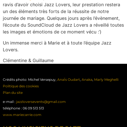
ravis d’avoir choisi Jazz Lovers, leur prestation restera
un des éléments très forts de la réussite de notre
journée de mariage. Quelques jours après l’évènement,
l’écoute du SoundCloud de Jazz Lovers a réveillé toutes
les images et émotions de ce moment vécu :’)
Un immense merci à Marie et à toute l’équipe Jazz
Lovers.
Clémentine & Guillaume
Crédits photo: Michel Versepuy,
AnaÏs Oudart
,
Anaka
,
Marly Meghelli
Politique des cookies
Plan du site
e-mail :
jazzloversevents@gmail.com
téléphone : 06 09 513 513
www.mariecarrie.com