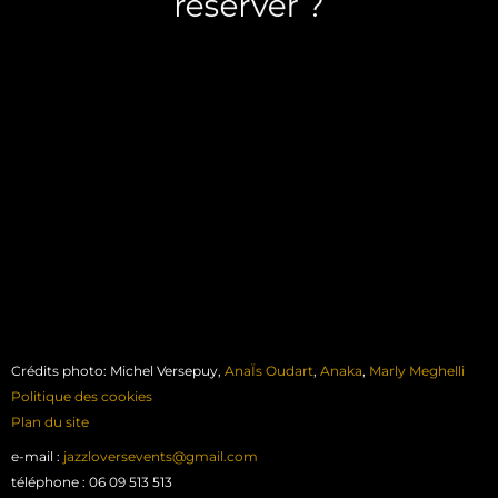
réserver ?
surtout en période estivale,
face à une forte demande
Le plus tôt possible ! En effet,
Crédits photo: Michel Versepuy,
AnaÏs Oudart
,
Anaka
,
Marly Meghelli
Politique des cookies
Plan du site
e-mail :
jazzloversevents@gmail.com
téléphone : 06 09 513 513