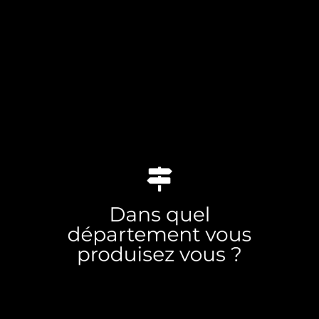
Dans quel
France entière et à l’étranger.
Nous nous déplaçons dans la
département vous
produisez vous ?